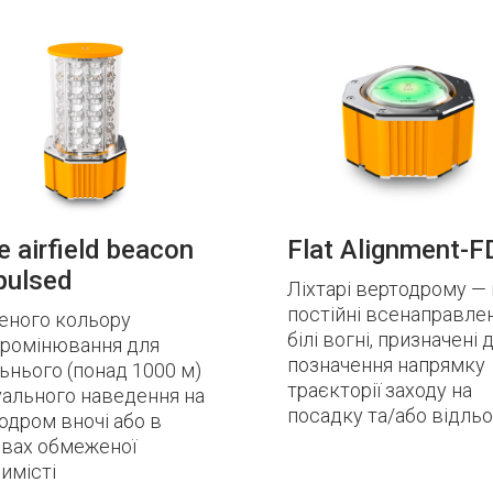
e airfield beacon
Flat Alignment-F
 pulsed
Ліхтарі вертодрому —
постійні всенаправлен
еного кольору
білі вогні, призначені 
ромінювання для
позначення напрямку
ьнього (понад 1000 м)
траєкторії заходу на
уального наведення на
посадку та/або відльо
одром вночі або в
вах обмеженої
имісті