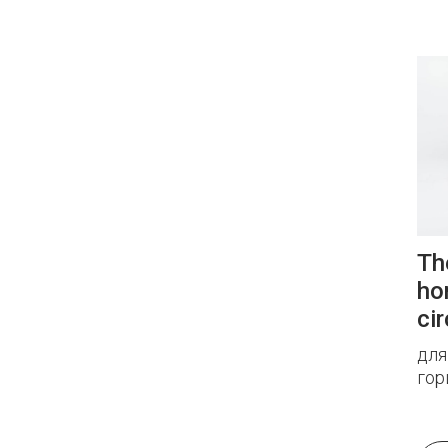
The
ho
cir
для
гор