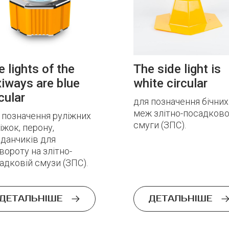
 lights of the
The side light is
xiways are blue
white circular
cular
для позначення бічних
меж злітно-посадково
 позначення руліжних
смуги (ЗПС).
іжок, перону,
данчиків для
вороту на злітно-
адковій смузи (ЗПС).
ДЕТАЛЬНІШЕ
ДЕТАЛЬНІШЕ