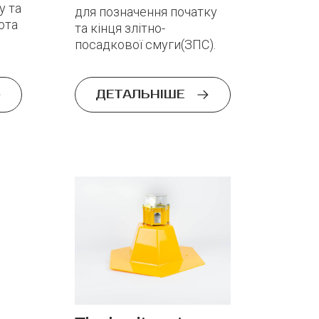
у та
для позначення початку
ота
та кінця злітно-
посадкової смуги(ЗПС).
ДЕТАЛЬНІШЕ