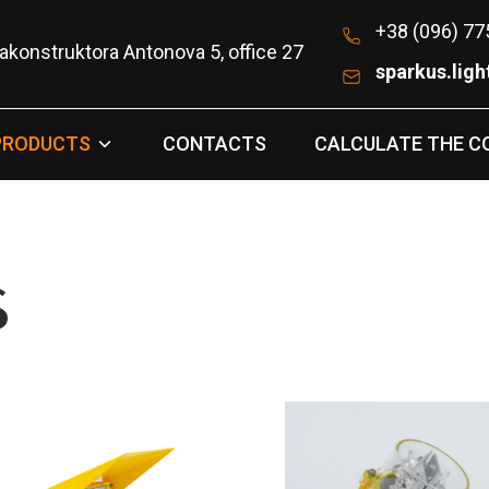
+38 (096) 77
iakonstruktora Antonova 5, office 27
sparkus.lig
PRODUCTS
CONTACTS
CALCULATE THE C
S