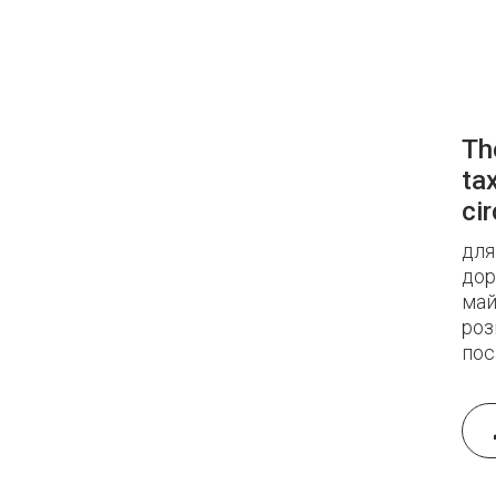
The
ta
cir
для
дор
май
роз
пос