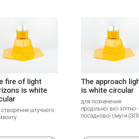
 fire of light
The approach lig
rizons is white
is white circular
cular
для позначення
продільної вісі злітно-
 створення штучного
посадкової смуги (ЗПС
изонту.