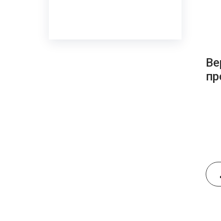
Ве
пр