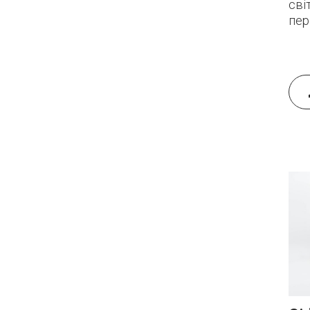
сві
пер