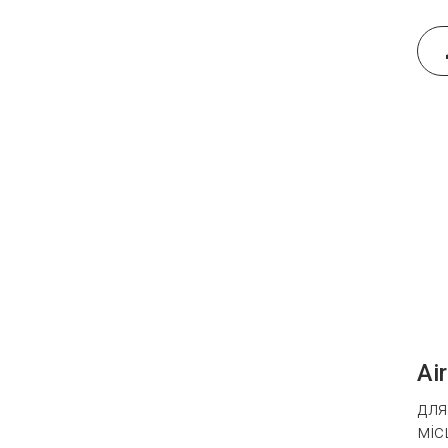
Ai
для
міс