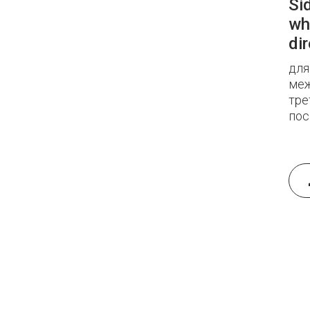
Sid
wh
dir
для
меж
тре
пос