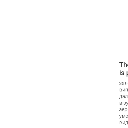
Th
is
зел
вип
дал
віз
аер
умо
вид