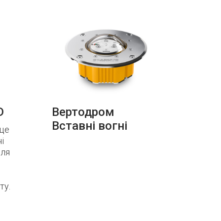
D
Вертодром
Вставні вогні
 це
і
для
ту.