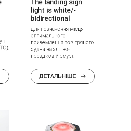
e
The landing sign
light is white/-
bidirectional
для позначення місця
оптимального
 і
приземлення повітряного
TO).
судна на злітно-
посадковій смузі.
ДЕТАЛЬНІШЕ