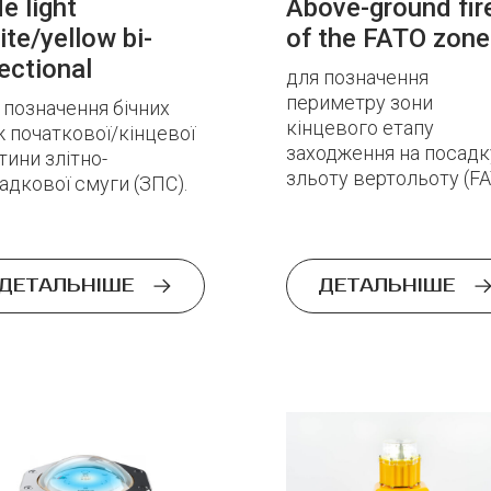
e light
Above-ground fir
ite/yellow bi-
of the FATO zone
Message
ectional
для позначення
периметру зони
 позначення бічних
Please enter an answer in digits:
кінцевого етапу
 початкової/кінцевої
16 − four =
заходження на посадку
тини злітно-
зльоту вертольоту (FA
адкової смуги (ЗПС).
SEND
ДЕТАЛЬНІШЕ
ДЕТАЛЬНІШЕ