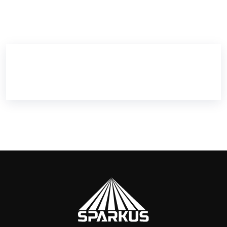
Please enter an answer in digits:
18 + four =
SEND