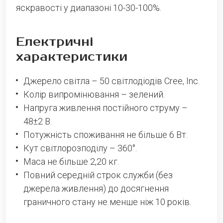
яскравості у диапазоні 10-30-100%.
Електричні
характеристики
Phone
Джерело світла – 50 світлодіодів Cree, Inc.
Колір випромінювання – зелений.
E-mail
Напруга живлення постійного струму –
48±2 В.
Message
Потужність споживання не більше 6 Вт.
Кут світлорозподілу – 360°.
Please enter an answer in digits:
Маса не більше 2,20 кг.
three + ten =
Повний середній строк служби (без
джерела живлення) до досягнення
граничного стану не менше ніж 10 років.
SEND