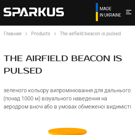
MADE
IN UKRAINE
Главная
Products
The airfield beacon is pulsed
THE AIRFIELD BEACON IS
PULSED
зеленого кольору випромінювання для дальнього
(понад 1000 м) візуального наведення на
аеродром вночі або в умовах обмеженої видимісті