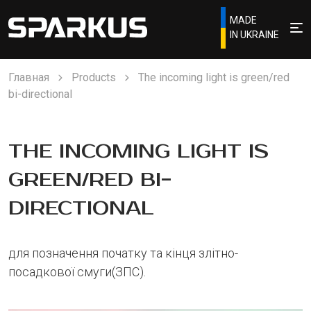
MADE
IN UKRAINE
Главная
Products
The incoming light is green/red
bi-directional
THE INCOMING LIGHT IS
GREEN/RED BI-
DIRECTIONAL
для позначення початку та кінця злітно-
посадкової смуги(ЗПС).