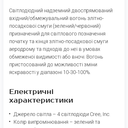
Світлодіодний надземний двоспрямований
вхідний/обмежувальний вогонь злітно-
посадкової смуги (зелений/червоний)
призначений для світлового позначення
початку та кінця злітно-посадкової смуги
аеродрому та підходів до неї в умовах
обмеженої видимості або вночі. Вогонь
пристосований до можливості зміни
яскравості у діапазоні 10-30-100%.
Phone
Електричні
E-mail
характеристики
Message
Джерело світла – 4 світлодіоди Cree, Inc.
Колір випромінювання – зелений та
Please enter an answer in digits: