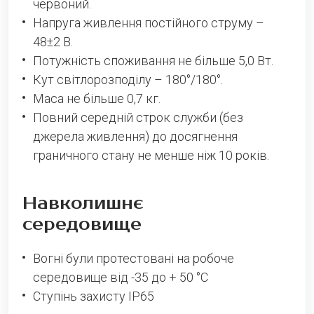
червоний.
nineteen + two =
Напруга живлення постійного струму –
48±2 В.
Потужність споживання не більше 5,0 Вт.
Кут світлорозподілу – 180°/180°.
SEND
Маса не більше 0,7 кг.
Повний середній строк служби (без
джерела живлення) до досягнення
граничного стану не менше ніж 10 років.
Навколишнє
середовище
Вогні були протестовані на робоче
середовище від -35 до + 50 °C
Ступінь захисту IP65