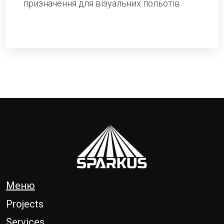
призначення для візуальних польотів
Меню
Projects
Services