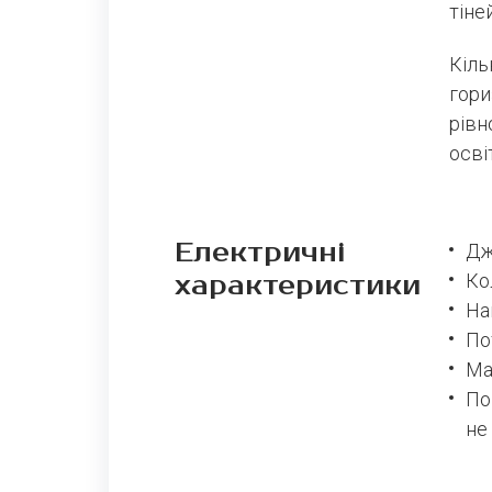
тіней
Кіль
гори
рівн
осві
Електричні
Дж
характеристики
Ко
На
По
Ма
По
не