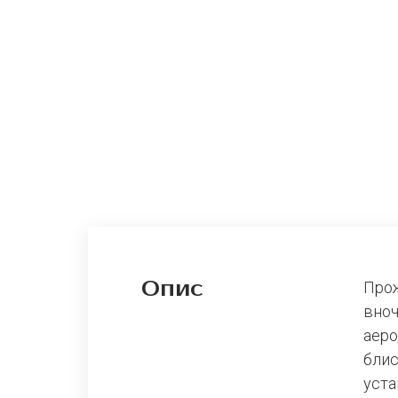
Опис
Прож
вноч
аеро
блис
уста