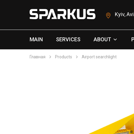
Kyiv, Av
MAIN
SERVICES
ABOUT
Главная
Products
Airport searchlight