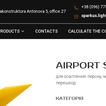
+38 (096) 77
iakonstruktora Antonova 5, office 27
sparkus.lig
PRODUCTS
CONTACTS
CALCULATE THE C
AIRPORT 
для освітлення перону, 
перешкод
КАТЕГОРІЯ