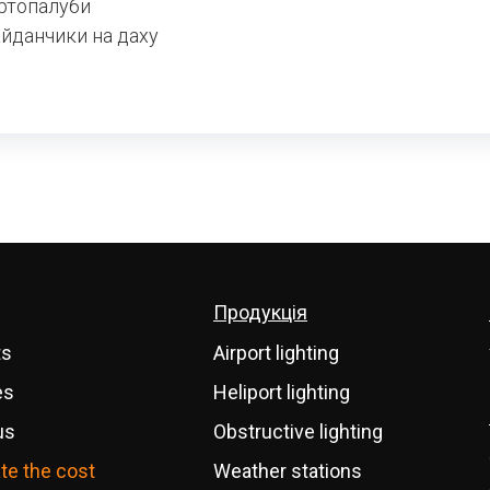
ртопалуби
йданчики на даху
Продукція
ts
Airport lighting
es
Heliport lighting
us
Obstructive lighting
te the cost
Weather stations