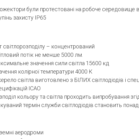
ожектори були протестовані на робоче середовище від
упінь захисту IP65
т світлорозподілу – концентрований
ітловий потік не менше 5000 лм.
ксимальне значення сили світла 15600 кд
ачення колірної температури 4000 К
ерело світла виготовлено з БІЛИХ світлодіодів і спец
ецифікацій ICAO
зподіл кольору та світла проходить випробування згід
ікуваний термін служби світлодіодів становить понад
земні аеродроми