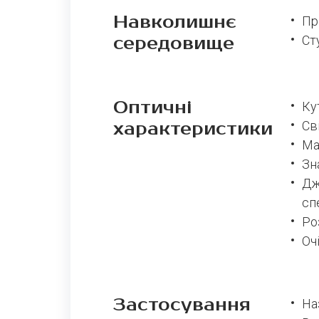
Навколишнє
Пр
середовище
Ст
Оптичні
Ку
характеристики
Св
Ма
Зн
Дж
сп
Ро
Оч
Застосування
На