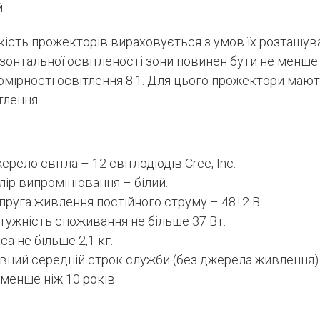
.
Phone
кість прожекторів вираховується з умов їх розташув
E-mail
зонтальної освітленості зони повинен бути не менше 
омірності освітлення 8:1. Для цього прожектори мают
Message
тлення.
Please enter an answer in digits:
8 + 10 =
ерело світла – 12 світлодіодів Cree, Inc.
лір випромінювання – білий.
пруга живлення постійного струму – 48±2 В.
SEND
тужність споживання не більше 37 Вт.
са не більше 2,1 кг.
вний середній строк служби (без джерела живлення)
 менше ніж 10 років.