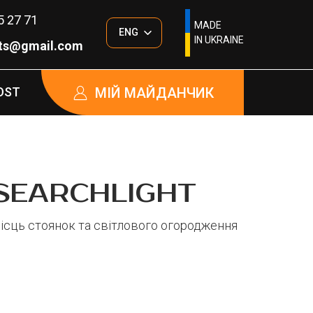
5 27 71
MADE
ENG
IN UKRAINE
hts@gmail.com
МІЙ МАЙДАНЧИК
OST
SEARCHLIGHT
місць стоянок та світлового огородження