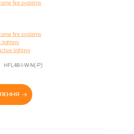
rome fire systems
rome fire systems
 lighting
ctive lighting
HFL48-I-W-N(-P)
ЛЕННЯ