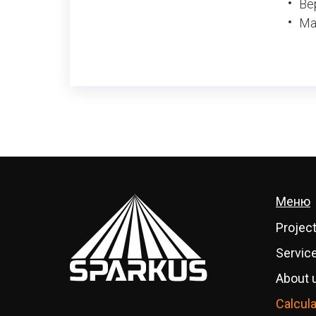
Ве
Ма
Меню
Projec
Servic
About 
Calcula