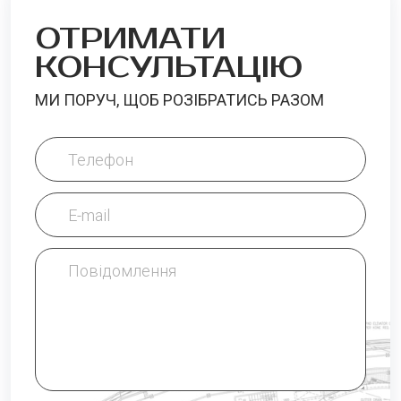
ОТРИМАТИ
КОНСУЛЬТАЦІЮ
МИ ПОРУЧ, ЩОБ РОЗІБРАТИСЬ РАЗОМ
Телефон
Телефон
E-mail
E-mail
Повідомлення
Будь ласка, введіть відповідь цифрами:
Повідомлення
тринадцять + чотирнадцять =
ВІДПРАВИТИ