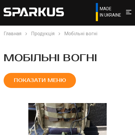
MADE
IN UKRAINE
Главная
Продукцiя
Мобільні вогні
МОБІЛЬНІ ВОГНІ
ПОКАЗАТИ МЕНЮ