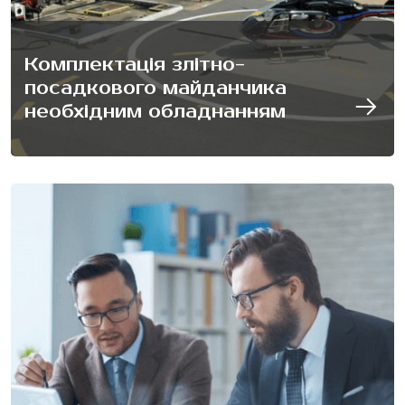
Комплектація злітно-
посадкового майданчика
Телефон
необхідним обладнанням
E-mail
Повідомлення
Будь ласка, введіть відповідь цифрами:
8 − чотири =
ВІДПРАВИТИ